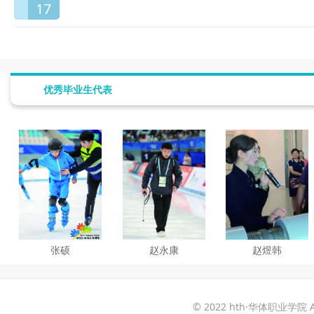
17
优秀毕业生代表
张硕
赵永康
赵煜韩
© 2022 hth·华体职业学院 All