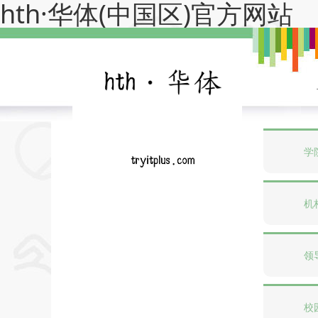
hth·华体(中国区)官方网站
学
机
领
校