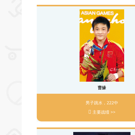
曹缘
男子跳水，222中
主要战绩 >>