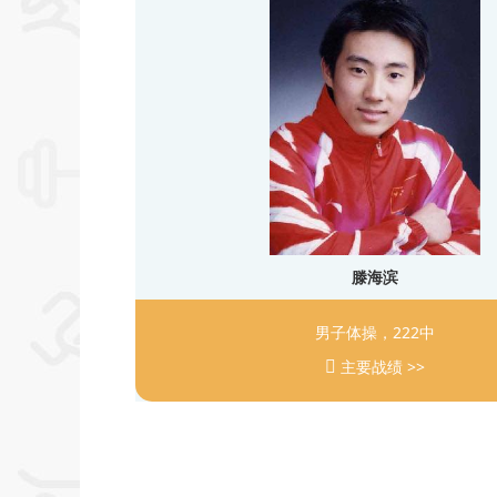
滕海滨
男子体操，222中
主要战绩 >>