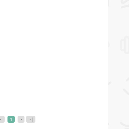
＜
1
＞
＞|